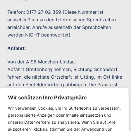
Telefon: 0177 27 02 359 (Diese Nummer ist
ausschließlich zu den telefonischen Sprechzeiten
erreichbar. Anrufe ausserhalb der Sprechzeiten
werden NICHT beantwortet)
Anfahrt:
Von der A 96 München-Lindau:
Abfahrt Greifenberg nehmen, Richtung Schondorf
fahren, die nächste Ortschaft ist Utting, im Ort links
auf den Seefelderhofberg abbiegen. Die Praxis ist
nach ca 50 Metern auf der rechten Strassenseite
Wir schätzen Ihre Privatsphäre
Von Dießen:
Wir verwenden Cookies, um Ihr Surferlebnis zu verbessern,
Durch den Ort fahren. In der Ortsmitte rechts in den
personalisierte Anzeigen oder Inhalte einzusetzen und
Seefelderhofberg abbiegen. Die Praxis ist nach ca
unseren Datenverkehr zu analysieren. Wenn Sie auf „Alle
50 Metern auf der rechten Strassenseite
akzeptieren" klicken, stimmen Sie der Anwendung von